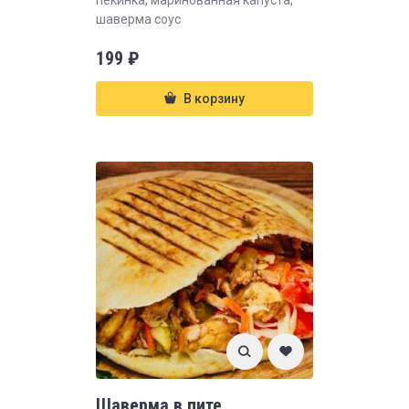
пекинка, маринованная капуста,
шаверма соус
199
₽
В корзину
Шаверма в пите