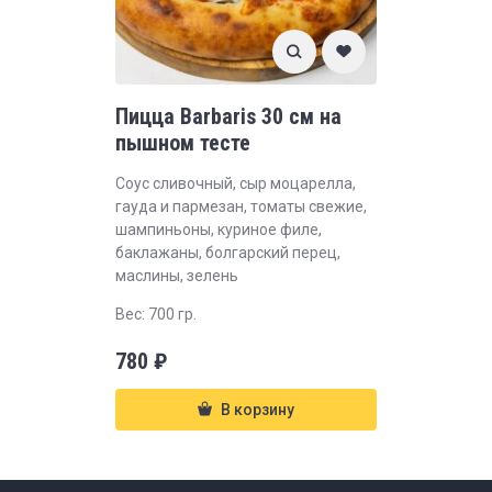
Пицца Barbaris 30 см на
пышном тесте
Соус сливочный, сыр моцарелла,
гауда и пармезан, томаты свежие,
шампиньоны, куриное филе,
баклажаны, болгарский перец,
маслины, зелень
Вес: 700 гр.
780
₽
В корзину