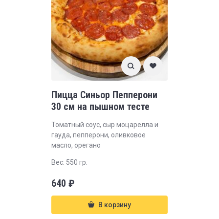
Пицца Синьор Пепперони
30 см на пышном тесте
Томатный соус, сыр моцарелла и
гауда, пепперони, оливковое
масло, орегано
Вес: 550 гр.
640
₽
В корзину