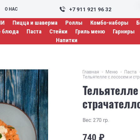
+7 911 921 96 32
О НАС
ИИ
Пицца и шаверма
Роллы
Комбо-наборы
Б
е блюда
Паста
Стейки
Гриль меню
Гарниры
Напитки
Главная
Меню
Паста
Тельятелле с лососем и ст
Тельятелле 
страчателл
Вес: 270 гр.
740
₽